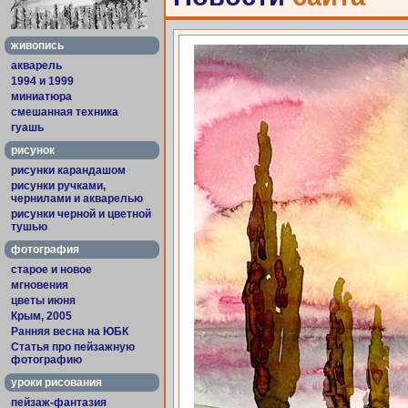
живопись
акварель
1994 и 1999
миниатюра
смешанная техника
гуашь
рисунок
рисунки карандашом
рисунки ручками,
чернилами и акварелью
рисунки черной и цветной
тушью
фотография
старое и новое
мгновения
цветы июня
Крым, 2005
Ранняя весна на ЮБК
Статья про пейзажную
фотографию
уроки рисования
пейзаж-фантазия