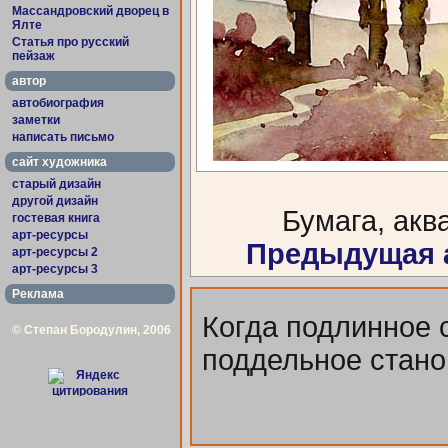
Массандровский дворец в
Ялте
Статья про русский
пейзаж
автор
автобиография
заметки
написать письмо
сайт художника
старый дизайн
другой дизайн
Бумага, аква
гостевая книга
арт-ресурсы
Предыдущая 
арт-ресурсы 2
арт-ресурсы 3
Реклама
Когда подлинное 
© Степан Бородулин, 2006
поддельное стано