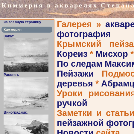
Киммерия в акварелях Степан
Галерея »
аквар
на главную страницу
Киммерия
фотография
Закат.
Крымский пейз
Кореиз
*
Мисхор
По следам Макси
Пейзажи
Подмос
Рассвет.
деревья
*
Абрамц
Уроки рисован
ручкой
Заметки и стать
Виноградник.
пейзажной фото
Новости
сайта