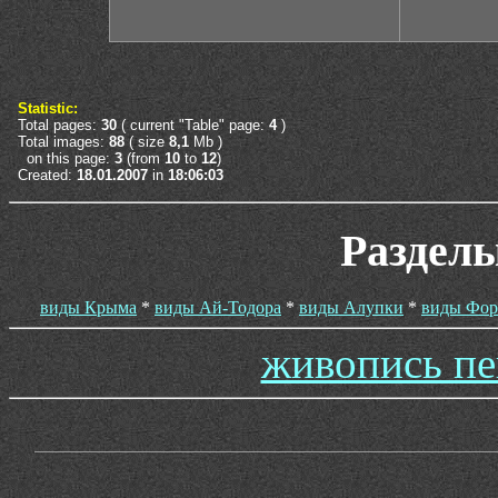
Statistic:
Total pages:
30
( current "Table" page:
4
)
Total images:
88
( size
8,1
Mb )
on this page:
3
(from
10
to
12
)
Created:
18.01.2007
in
18:06:03
Раздел
виды Крыма
*
виды Ай-Тодора
*
виды Алупки
*
виды Фор
живопись пе