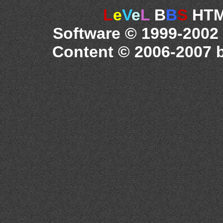
L
e
V
e
L
B
B
S
HTML
Software © 1999-2002
Content © 2006-2007 