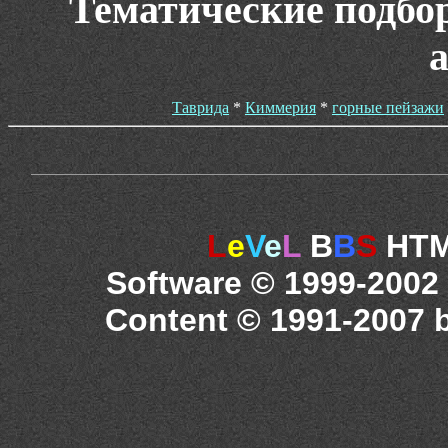
Тематические подбо
Таврида
*
Киммерия
*
горные пейзажи
L
e
V
e
L
B
B
S
HTML
Software © 1999-2002
Content © 1991-2007 