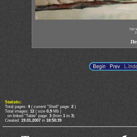
750 W
2
Пе
Statistic:
Total pages:
4
( current "Shell" page:
2
)
Total images:
12
( size
0,9
Mb )
on linked "Table" page:
3
(from
1
to
3
)
Created:
19.01.2007
in
18:50:39