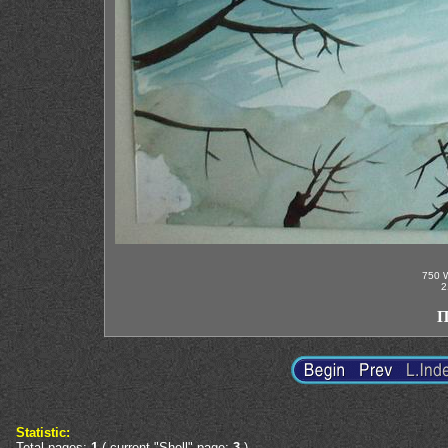
750 W
2
П
Statistic:
Total pages:
1
( current "Shell" page:
3
)