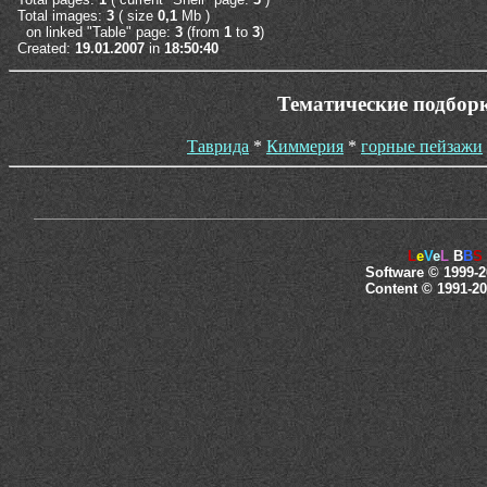
Total images:
3
( size
0,1
Mb )
on linked "Table" page:
3
(from
1
to
3
)
Created:
19.01.2007
in
18:50:40
Тематические подборк
Таврида
*
Киммерия
*
горные пейзажи
L
e
V
e
L
B
B
S
Software © 1999-2
Content © 1991-20